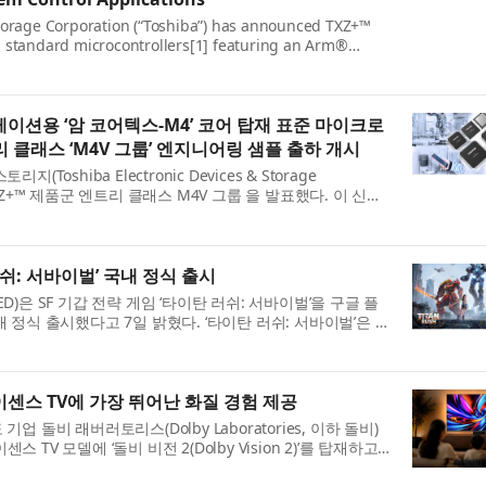
Storage Corporation (“Toshiba”) has announced TXZ+™
, standard microcontrollers[1] featuring an Arm®
g-point unit (FPU), that enhance security and data
이션용 ‘암 코어텍스-M4’ 코어 탑재 표준 마이크로
 클래스 ‘M4V 그룹’ 엔지니어링 샘플 출하 개시
oshiba Electronic Devices & Storage
는 TXZ+™ 제품군 엔트리 클래스 M4V 그룹 을 발표했다. 이 신제
암 코어텍스-M4(Arm® Cortex®-M4) 코어를 탑재해 IoT
러쉬: 서바이벌’ 국내 정식 출시
TED)은 SF 기갑 전략 게임 ‘타이탄 러쉬: 서바이벌’을 구글 플
정식 출시했다고 7일 밝혔다. ‘타이탄 러쉬: 서바이벌’은 전
휘관 모집, 피난처 운영 등을 결합한 SF 기...
하이센스 TV에 가장 뛰어난 화질 경험 제공
 돌비 래버러토리스(Dolby Laboratories, 이하 돌비)
스 TV 모델에 ‘돌비 비전 2(Dolby Vision 2)’를 탑재하고,
많은 모델에 확대 적용할 계획이라고 밝혔다....