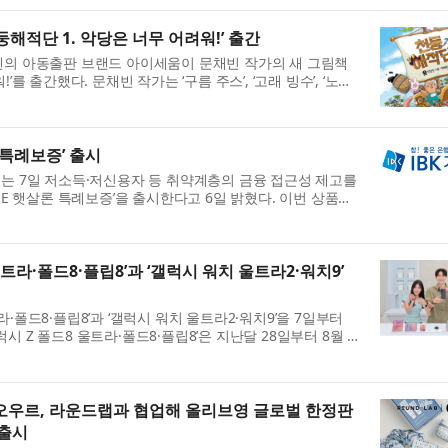
해적단 1. 악당은 너무 어려워!’ 출간
래엔의 아동출판 브랜드 아이세움이 문채빈 작가의 새 그림책
’를 출간했다. 문채빈 작가는 ‘구름 주스’, ‘고래 빙수’, ‘노을
 동물 캐릭터와 계절의 생생한 감성을...
 특례보증’ 출시
오는 7일 저소득·저신용자 등 취약계층의 금융 접근성 제고를
ONE 햇살론 특례보증’을 출시한다고 6일 밝혔다. 이번 상품은
IBK햇살론 특례보증’에 이은 비대면 전용 ...
울트라·폴드8·플립8’과 ‘갤럭시 워치 울트라2·워치9’
·폴드8·플립8’과 ‘갤럭시 워치 울트라2·워치9’을 7일부터
시 Z 폴드8 울트라·폴드8·플립8’은 지난달 28일부터 8월 3
 갤럭시 스마트폰 최고 기록인 144만 대 판...
 오우르, 라운드랩과 협업해 올리브영 글로벌 한정판
 출시