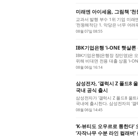
미래엔 아이세움, 그림책 ‘천둥
교과서 발행 부수 1위 기업 미
‘천둥해적단 1. 악당은 너무 어려워!
수프’, ‘낭만 찐빵’ 등 사랑스러운
08월 07일 08:55
IBK기업은행 ‘i-ONE 햇살론
IBK기업은행(은행장 장민영)은 
위해 비대면 전용 대출 상품 ‘i-
지난 1월 출시한 대면 전용 상품 ‘
08월 06일 16:14
삼성전자, ‘갤럭시 Z 폴드8 
국내 공식 출시
삼성전자가 ‘갤럭시 Z 폴드8 울트라
국내에 출시한다. 삼성전자의 ‘갤럭
일까지 7일간 진행된 사전 판매에서
08월 06일 14:45
‘K-뷰티도 오우르로 통한다’
‘자작나무 수분 라인 컬래버’