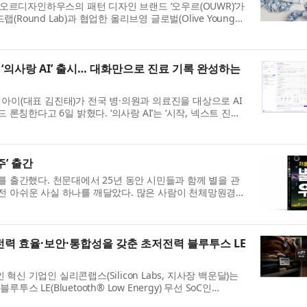
르디자인하우스의 패턴 디자인 브랜드 ‘오우르(OUWR)’가
Round Lab)과 협업한 올리브영 글로벌(Olive Young
이번 협업은 한국 스킨케어와 디자인, 패션이 결합된...
 ‘의사랑 AI’ 출시… 대화만으로 진료 기록 완성하는
GC메디아이(대표 김진태)가 전국 병·의원과 의료진을 대상으로 AI
드 론칭한다고 6일 밝혔다. ‘의사랑 AI’는 ‘시작, 넥스트 진료
유율 1위 전자차트(EMR) ‘의사랑’의 노...
주’ 출간
를 출간했다. 천문대에서 25년 동안 시민들과 함께 별을 관
전 아쉬운 사실 하나를 깨달았다. 많은 사람이 천체망원경으
동하지 못하거나 때로는 실망감마저 내비치는...
전력 효율·보안·통합성을 갖춘 초저전력 블루투스 LE
신 기업인 실리콘랩스(Silicon Labs, 지사장 백운달)는
루투스 LE(Bluetooth® Low Energy) 무선 SoC인
업계 최고 수준의 전력 효율, 보안 및 통합성을 제공함으로...