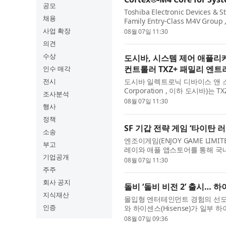
공모
Toshiba Electronic Devices & 
채용
Family Entry-Class M4V Group 
Cortex®-M4 core with a floatin
사업 확장
08월 07일 11:30
managem...
의견
수상
도시바, 시스템 제어 애플리케
컨트롤러 TXZ+ 패밀리 엔트리
인수 매각
전시
도시바 일렉트로닉 디바이스 앤 스토리지(T
Corporation , 이하 도시바)
조사분석
품은 부동소수점 장치(FPU)를 갖춘 
08월 07일 11:30
행사
디...
정책
SF 기갑 전략 게임 ‘타이탄 
소송
엔조이게임(ENJOY GAME LIMI
부고
레이와 애플 앱스토어를 통해 국내 
기업공개
용 기갑 제작과 직접 조종, 미녀 지
08월 07일 11:30
주주
회사 공지
돌비 ‘돌비 비전 2’ 출시… 
지식재산
몰입형 엔터테인먼트 경험의 선도 기업
인증
와 하이센스(Hisense)가 일부 하이센
향후 펌웨어 업데이트를 통해 더 
08월 07일 09:36