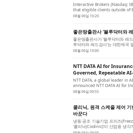
Interactive Brokers (Nasdaq: 
that eligible clients outside of
equities through the B3 exchang
08월 06일 10:20
좋은땅출판사 ‘블루닥터와 레
좋은땅출판사가 ‘블루닥터와 레드검사
루닥터와 레드검사’는 대한제국 
문의 100년을 따라가는 역사 장편
08월 06일 10:00
NTT DATA AI for Insuran
Governed, Repeatable AI-
NTT DATA, a global leader in AI
announced NTT DATA AI for Insu
complex core insurance workflo
08월 06일 09:55
highly...
쿨리닉, 원격 스케줄 제어 기
바꾼다
냉동·공조 기술기업 프리즈(Freez
‘쿨리닉(Coolinic)’이 산업용
에 따라 원격으로 자동 운전할 수 
08월 06일 09:00