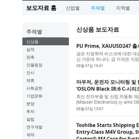
보도자료 홈
산업별
주제별
지역별
신상품 보도자료
주제별
신상품
PU Prime, XAUUSD247
실적
금은 지정학적 리스크에 대한 대
판촉
산 가운데 하나다. 금 가격은 지
전망, 투자심리 변화 등에 민감하게
인물동정
08월 07일 16:41
인사
제휴
마우저, 운전자 모니터링 및 
사회공헌
‘OSLON Black IR:6 C-
기업문화
최신 전자부품 및 산업 자동화 
(Mouser Electronics) 는 am
분양
한다고 밝혔다. OSLON Black I
08월 07일 13:07
투자
설립
Toshiba Starts Shipping 
연구개발
Entry‑Class M4V Group, 
계약
Cortex®‑M4 Core for Syst