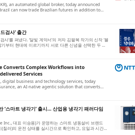
IBKR), an automated global broker, today announced
 Brazil can now trade Brazilian futures in addition to
e. Interactive Brokers was the first broker to pr...
드검사’ 출간
’를 펴냈다. ‘달빛 계약서’의 저자 김팔복 작가의 신작 ‘블
말기부터 현대에 이르기까지 서로 다른 신념을 선택한 두 가
소설이다. 생명을 살리는 의사의 가문과 법...
ce Converts Complex Workflows into
delivered Services
, digital business and technology services, today
rance, an AI-native agentic solution that converts
ws into governed, repeatable services. Built for
반 ‘스마트 냉각기’ 출시… 산업용 냉각기 패러다임
e Inc., 대표 이승용)가 운영하는 스마트 냉동설비 브랜드
 냉각기(칠러)의 운전 상태를 실시간으로 확인하고, 요일과 시간대
있는 ‘스마트 냉각기’를 공식 출시했다고 ...