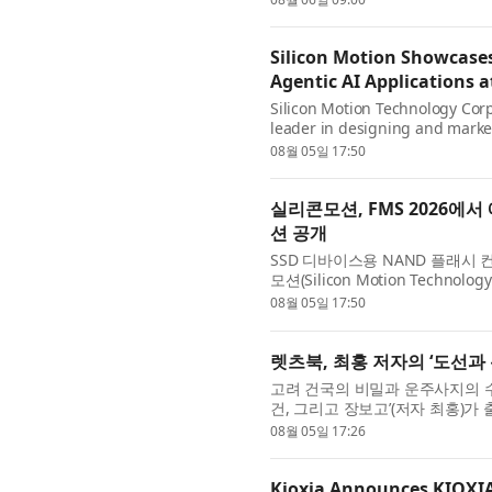
Silicon Motion Showcases
Agentic AI Applications 
Silicon Motion Technology Corp
leader in designing and market
devices, today announced it wil
08월 05일 17:50
실리콘모션, FMS 2026에
션 공개
SSD 디바이스용 NAND 플래시
모션(Silicon Motion Technol
캘리포니아 산타클라라에서 개최된 FMS(F
08월 05일 17:50
렛츠북, 최홍 저자의 ‘도선과 
고려 건국의 비밀과 운주사지의 
건, 그리고 장보고’(저자 최홍)가
게 밝혀지지 않았을까? 도선국사는
08월 05일 17:26
Kioxia Announces KIOXIA 