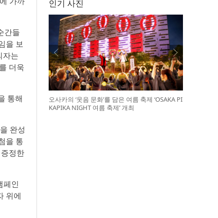
’에 가까
인기 사진
 순간들
임을 보
 의자는
를 더욱
을 통해
오사카의 ‘웃음 문화’를 담은 여름 축제 ‘OSAKA PI
KAPIKA NIGHT 여름 축제’ 개최
건을 완성
첨을 통
 증정한
 캠페인
자 위에