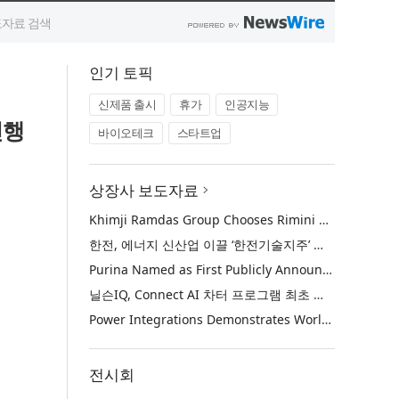
인기 토픽
신제품 출시
휴가
인공지능
진행
바이오테크
스타트업
상장사 보도자료
Khimji Ramdas Group Chooses Rimini Street to Reduce SAP Support Costs, Protect 700+ Customizations and Reinvest Savings in Innovation
한전, 에너지 신산업 이끌 ‘한전기술지주’ 공식 출범
Purina Named as First Publicly Announced NIQ ConnectAI Charter Client
닐슨IQ, Connect AI 차터 프로그램 최초 고객사 ‘퓨리나’ 선정
Power Integrations Demonstrates World’s First 2200 V GaN Technology for Next-Era High-Voltage Power Systems
전시회