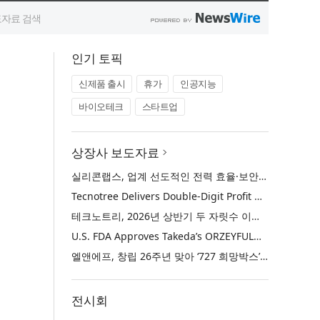
인기 토픽
신제품 출시
휴가
인공지능
바이오테크
스타트업
상장사 보도자료
실리콘랩스, 업계 선도적인 전력 효율·보안·통합성을 갖춘 초저전력 블루투스 LE SoC ‘BG2B’ 공개
Tecnotree Delivers Double-Digit Profit Growth and Accelerated Deployment Momentum in H1 2026
테크노트리, 2026년 상반기 두 자릿수 이익 성장 및 글로벌 구축 가속화
U.S. FDA Approves Takeda’s ORZEYFUL™ (oveporexton), the First and Only Medicine to Treat the Underlying Cause of Narcolepsy Type 1
엘앤에프, 창립 26주년 맞아 ‘727 희망박스’ 나눔 캠페인 진행… 임직원과 함께 대구 지역사회 상생 실천
전시회