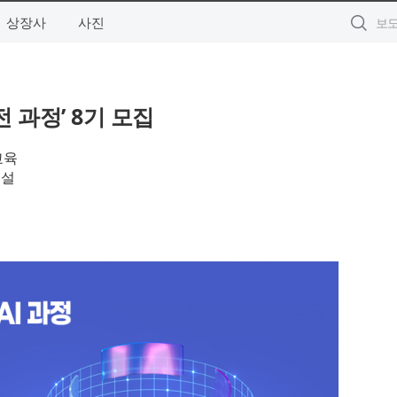
상장사
사진
실전 과정’ 8기 모집
교육
개설