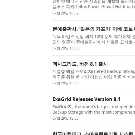
양방향 에너지 전송 시스템을 개발해 물리적 AI(
텔루스 파워(Tellus Power Global Hold
컬·Vertical) 인공지능(AI) 모델인 ‘Tellus E
07월 29일 16:32
문예출판사, ‘일본의 카프카’ 아베 코보
뉴욕 타임스 선정 세계 10대 문제 작가이자 ‘
인의 얼굴’이 문예출판사에서 새로운 표지로 개
안겨준 ‘실종 삼부작(모래의 여자, 타인의 얼굴, 
07월 29일 15:35
엑사그리드, 버전 8.1 출시
계층형 백업 스토리지(Tiered Backup St
복구를 위한 AI 기반 리텐션 타임-락(Retenti
토리지 공급업체인 엑사그리드®(ExaGrid®)
07월 29일 13:50
ExaGrid Releases Version 8.1
ExaGrid® , the world’s largest independe
Backup Storage with the most comprehens
Time-Lock for Ransomware Recovery, toda
07월 29일 13:50
software versi...
한국머털테크, 스마트팩토리형 시스템 