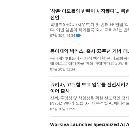
‘삼촌·이모들의 반란이 시작됐다’… 록밴드 
선언
록밴드 SHOUT(샤우트)가 첫 번째 EP 앨범 
다. 이번 앨범의 타이틀곡 ‘회사 때려쳐!’​는
한 불안 속에서 살아가는 직장인들의 현실과 속
07월 30일 14:34
동아제약 박카스, 출시 63주년 기념 ‘
동아제약(대표이사 사장 백상환)은 피로회복제 
해 레트로 에디션을 한정 판매한다고 30일 밝
피로회복제 박카스는 지난해까지 누적 판매량 24
07월 30일 13:34
워키바, 고위험 보고 업무를 진전시키기
이어 출시
신뢰, 투명성 및 책임성을 위한 선도적인 감사 준
(NYSE: WK)가 오늘 3가지 목적별 AI 에
속적인 인텔리전스 레이어인 워크바 놀리지(Worki
07월 30일 11:55
Workiva Launches Specialized AI A