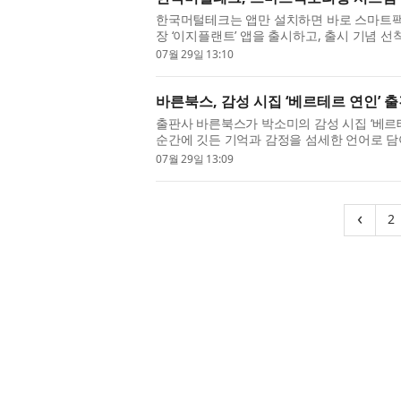
한국머털테크는 앱만 설치하면 바로 스마트팩토
장 ‘이지플랜트’ 앱을 출시하고, 출시 기념 
혔다. 고객은 PC나 로컬 네트워크 같은 장비 
07월 29일 13:10
바른북스, 감성 시집 ‘베르테르 연인’ 
출판사 바른북스가 박소미의 감성 시집 ‘베르테
순간에 깃든 기억과 감정을 섬세한 언어로 담
렘이 있고 이별에는 오래 남는 그리움이 있다. 
07월 29일 13:09
‹
2