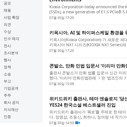
공모
Kioxia Corporation today announced the KI
채용
(SSDs), a new generation of E1.S PCIe® 5.
SSD with direct liquid cooling support. Th
사업 확장
07월 30일 17:20
의견
수상
키옥시아, AI 및 하이퍼스케일 환경을 위한
인수 매각
키옥시아(Kioxia Corporation) 가 새로운 세
키옥시아 NX1 시리즈(KIOXIA NX1 Series
전시
Liquid Cooling)을 지원하는 SSD를 발표
07월 30일 17:20
조사분석
행사
콘발소, 만화 민법 입문서 ‘이리마 만화
정책
출판사 콘발소가 만화 법률 입문서 신간 ‘이리마(E
소송
했다. ‘이리마 만화민법판례 Ⅰ’은 ‘법조인의 기본
부고
게’ 기르기 위해 기획된 만화 법률 입문서다. 
07월 30일 15:08
기업공개
주주
위키드위키 출판사, 테마 앤솔로지 ‘당
회사 공지
YES24 한국소설 베스트셀러 진입
지식재산
위키드위키 출판사가 ‘폭로’를 주제로 한 테마
인증
다. 정명섭, 조동신, 최하나, 정여랑 네 작가가
부문 베스트셀러(48위)에 오르며 독자들의 긍
07월 30일 14:50