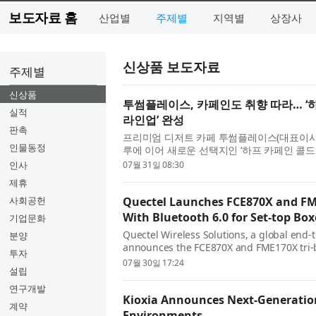
보도자료 홈
산업별
주제별
지역별
상장사
신상품 보도자료
주제별
신상품
투썸플레이스, 카페인도 취향 따라… ‘하
실적
라인업’ 완성
판촉
프리미엄 디저트 카페 투썸플레이스(대표이사
인물동정
루에 이어 새로운 선택지인 ‘하프 카페인 콜드브
라인업’을 구축했다고 밝혔다. 최근 국내 커피
인사
07월 31일 08:30
제휴
사회공헌
Quectel Launches FCE870X and FME
With Bluetooth 6.0 for Set-top Bo
기업문화
Quectel Wireless Solutions, a global end-t
분양
announces the FCE870X and FME170X tri-
투자
Synaptics SYN4384 chipset and designed f
07월 30일 17:24
설립
signage, VR/...
연구개발
Kioxia Announces Next-Generation
계약
Environments