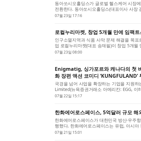
동아쏘시오홀딩스가 글로벌 헬스케어 시장에서
전환한다. 동아쏘시오홀딩스(대표이사 사장 김민
자회사인 동아제약의 흡수합병을 결의했다고 밝혔
07월 23일 17:16
로컬누리마켓, 창업 5개월 만에 임팩
인구소멸지역과 식품 사막 문제 해결을 목표로
업 로컬누리마켓(대표 송재필)이 창업 5개월
퀘어(대표 도현명)로부터 3억원 규모의 시드투
07월 23일 08:00
Enigmatig, 싱가포르와 캐나다의 
화 장편 액션 코미디 ‘KUNGFULAND’
국경을 넘어 사업을 확장하는 기업을 지원하는 
Limited(뉴욕증권거래소 아메리칸: EGG, 이
공동 제작하는 첫 극영화 장편 액션 코미디 ‘KU
07월 22일 15:17
한화에어로스페이스, 5억달러 규모 해
한화에어로스페이스가 대한민국 방산·우주항공
행했다. 한화에어로스페이스는 유럽, 아시아 
딩·book building)을 진행해 5억달러(약 7
07월 21일 15:01