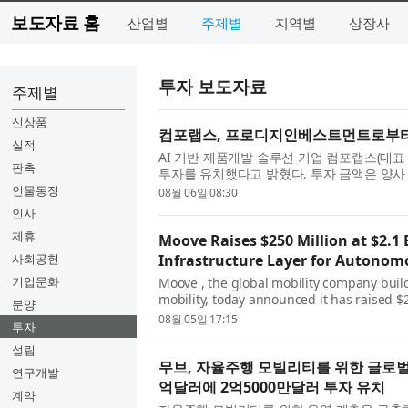
보도자료 홈
산업별
주제별
지역별
상장사
투자 보도자료
주제별
신상품
컴포랩스, 프로디지인베스트먼트로부터
실적
AI 기반 제품개발 솔루션 기업 컴포랩스(
판촉
투자를 유치했다고 밝혔다. 투자 금액은 양사 
컴포랩스는 인체 데이터 제공 솔루션 ‘사이즈랩(siz
인물동정
08월 06일 08:30
인사
제휴
Moove Raises $250 Million at $2.1 
사회공헌
Infrastructure Layer for Autonom
기업문화
Moove , the global mobility company buil
mobility, today announced it has raised $25
분양
Series C funding round led by Mubadala
08월 05일 17:15
투자
Cap...
설립
무브, 자율주행 모빌리티를 위한 글로벌 
연구개발
억달러에 2억5000만달러 투자 유치
계약