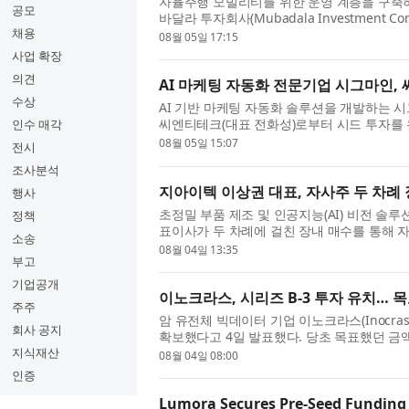
자율주행 모빌리티를 위한 운영 계층을 구축하는
공모
바달라 투자회사(Mubadala Investment C
채용
인 우븐 캐피털(Woven Capital)과 아이온 퍼시
08월 05일 17:15
사업 확장
의견
AI 마케팅 자동화 전문기업 시그마인,
수상
AI 기반 마케팅 자동화 솔루션을 개발하는 
씨엔티테크(대표 전화성)로부터 시드 투자를 
인수 매각
시그마인은 이번 투자금을 자기진화 엔진 및 B2B
08월 05일 15:07
전시
조사분석
지아이텍 이상권 대표, 자사주 두 차례
행사
초정밀 부품 제조 및 인공지능(AI) 비전 솔
정책
표이사가 두 차례에 걸친 장내 매수를 통해 자
소송
에 따르면 이상권 대표는 지난 6월 30일 자사주 
08월 04일 13:35
부고
기업공개
이노크라스, 시리즈 B-3 투자 유치… 
주주
암 유전체 빅데이터 기업 이노크라스(Inocras
회사 공지
확보했다고 4일 발표했다. 당초 목표했던 금
전장유전체 데이터를 자체 바이오인포매틱스 기
지식재산
08월 04일 08:00
인증
Lumora Secures Pre-Seed Funding 