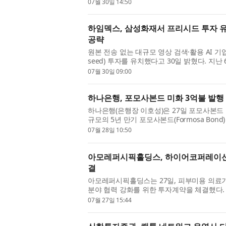
발표했다. 펀드 XI는 최대 모집 한도액(hard 
07월 30일 14:50
하임덱스, 삼성화재서 프리시드 투자 유치
공략
원본 전송 없는 대규모 영상 검색·활용 AI 
seed) 투자를 유치했다고 30일 밝혔다. 
하임덱스는 B2B 영상 분석 시장 공략에 본격
07월 30일 09:00
하나은행, 포모사본드 미화 3억불 발행
하나은행(은행장 이호성)은 27일 포모사본드
규모의 5년 만기 포모사본드(Formosa Bo
모사본드 발행은 2019년 6월 미화 4억불 규모
07월 28일 10:50
아모레퍼시픽홀딩스, 하이어코퍼레이션
결
아모레퍼시픽홀딩스는 27일, 피부미용 의료
분야 협력 강화를 위한 투자계약을 체결했다.
바탕으로 전문 시술과 일상적인 스킨케어를 연
07월 27일 15:44