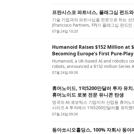
프란시스코 파트너스, 플래그십 펀드와 
기술 기업과의 파트너십을 전문으로 하는 선
(Francisco Partners, FP)가 플래그십 펀드인
VIII, L.P.)와 중간시장 펀드인 프란시스코 파트너스 
07월 24일 10:20
Humanoid Raises $152 Million at $
Becoming Europe's First Pure-Pla
Humanoid, a UK-based AI and robotics c
robots, announced a $152 million Series A
valuation. This funding brings the total a
07월 24일 09:30
round w...
휴머노이드, 1억5200만달러 투자 유치
휴머노이드 로봇 전문 유니콘 탄생
영국의 AI·로보틱스 기업이자 산업용 휴머노이
시리즈 A 투자에서 1억5200만달러를 유치했
기준(Post-money valuation) 13억500
07월 24일 09:30
동아쏘시오홀딩스, 100% 자회사 동아