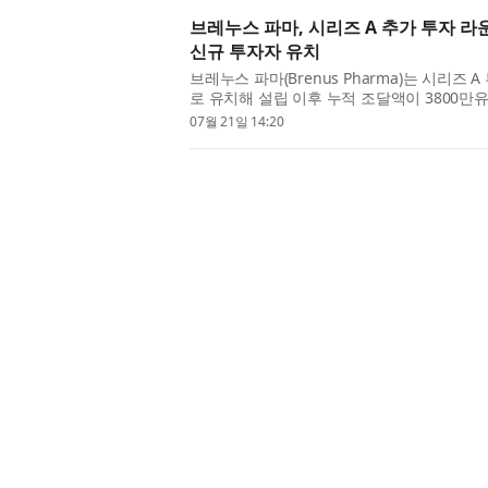
브레누스 파마, 시리즈 A 추가 투자 
신규 투자자 유치
브레누스 파마(Brenus Pharma)는 시리즈 
로 유치해 설립 이후 누적 조달액이 3800만유
금 조달은 임상, 규제 및 사업 개발 이정표 전
07월 21일 14:20