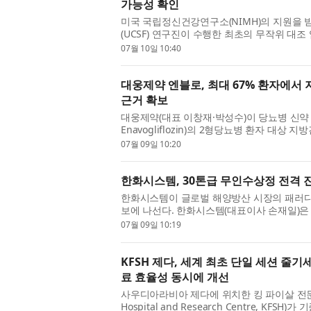
가능성 확인
미국 국립정신건강연구소(NIMH)의 지원을
(UCSF) 연구진이 수행한 최초의 무작위 대조 임상시험(
결과가 ‘Schizophrenia Bulletin’에 발
07월 10일 10:40
대웅제약 엔블로, 최대 67% 환자에서 
근거 확보
대웅제약(대표 이창재·박성수)이 당뇨병 신약 
Enavogliflozin)의 2형당뇨병 환자 대
가 혈당 조절을 넘어 당뇨병 동반 질환인 지방
07월 09일 10:20
한화시스템, 30톤급 무인수상정 전격
한화시스템이 글로벌 해양방산 시장의 패러다
보에 나선다. 한화시스템(대표이사 손재일)은
달 초, 부산 가덕대교 인근에서 성공적으로 진수(
07월 09일 10:19
KFSH 제다, 세계 최초 단일 세션 줄
료 효율성 동시에 개선
사우디아라비아 제다에 위치한 킹 파이살 전문 병원 겸
Hospital and Research Centre, 