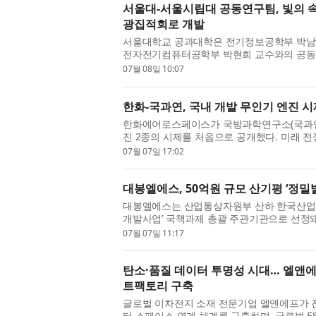
서울대-서울시립대 공동연구팀, 빛의 
광집적회로 개발
서울대학교 공과대학은 전기정보공학부 박남
전자전기컴퓨터공학부 박현희 교수와의 공동연
는 광집적회로를 개발했다고 밝혔다. 최근 생성형
07월 08일 10:07
한화-국과연, 국내 개발 무인기 엔진 시
한화에어로스페이스가 국방과학연구소(국과연)
진 2종의 시제를 처음으로 공개했다. 미래 전
발해 자주국방을 강화하고 무인기 수출 경쟁력
07월 07일 17:02
대봉엘에스, 50억원 규모 산기평 ‘정밀
대봉엘에스는 산업통상자원부 산하 한국산업기
개발사업’ 국책과제 총괄 주관기관으로 선정돼
‘산업용 미생물 기반 루테인 대량 생산 생물제조
07월 07일 11:17
탄소·품질 데이터 투명성 시대… 엘앤에프
트팩토리 구축
글로벌 이차전지 소재 전문기업 엘앤에프가 전
터 스페이스 연계 체계를 구축하며, 글로벌 ES