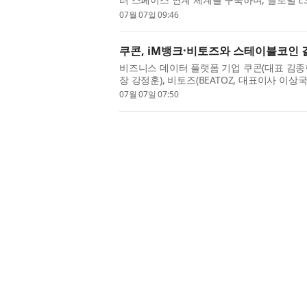
데이터·블록체인) 스마트팩토리’ 기반을 마련했다고
07월 07일 09:46
쿠콘, iM뱅크·비토즈와 스테이블코인 
비즈니스 데이터 플랫폼 기업 쿠콘(대표 김종현,
장 강정훈), 비토즈(BEATOZ, 대표이사 이상
태계 구축’ 기술 검증(PoC, Proof of Conc
07월 07일 07:50