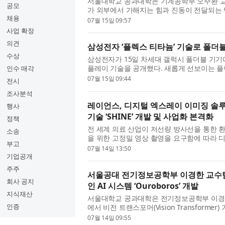
서울대학교 공과대학은 기계공학부 오주환 
공모
가 외부에서 가해지는 힘과 진동이 전달되는 
채용
타물질(Elastic Metamaterials) 플랫폼
07월 15일 09:57
사업 확장
의견
삼성전자 ‘플렉스 티타늄’ 기술로 폴더
수상
삼성전자가 15일 차세대 갤럭시 폴더블 기기에 적용
플레이 기술을 공개했다. 새롭게 선보이는 플
인수 매각
걸쳐 축적해 온 폴더블 혁신 노하우의 집약체다
07월 15일 09:44
전시
조사분석
레이언스, 디지털 엑스레이 이미징 솔루
행사
기술 ‘SHINE’ 개발 및 사업화 본격화
정책
전 세계 의료 산업이 저선량 방사선을 통한 환
소송
을 위한 고정밀 영상 촬영을 요구함에 따라 
부고
필요성이 그 어느 때보다 중요해졌다. 이에 글
07월 14일 13:50
기업공개
주주
서울공대 전기정보공학부 이경한 교수팀,
회사 공지
인 AI 시스템 ‘Ouroboros’ 개발
지식재산
서울대학교 공과대학은 전기정보공학부 이경한 교
인증
에서 비전 트랜스포머(Vision Transforme
행하는 인공지능 시스템 ‘우로보로스(Ourobor
07월 14일 09:55