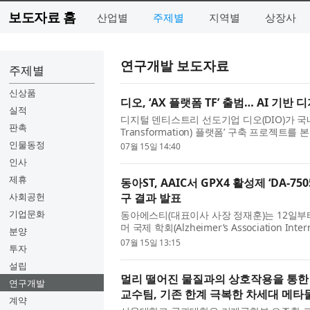
보도자료 홈
산업별
주제별
지역별
상장사
연구개발 보도자료
주제별
신상품
디오, ‘AX 플랫폼 TF’ 출범… AI 기
실적
디지털 덴티스트리 선도기업 디오(DIO)가 국내 
판촉
Transformation) 플랫폼’ 구축 프로젝
을 제시한다. 디오는 AI 기반의 통합 디지털 헬스
인물동정
07월 15일 14:40
인사
제휴
동아ST, AAIC서 GPX4 활성제 ‘DA-75
사회공헌
구 결과 발표
기업문화
동아에스티(대표이사 사장 정재훈)는 12일부
머 국제 학회(Alzheimer’s Association Inte
분양
성제 ‘DA-7505’, 타우 응집 저해제 ‘DA-75
07월 15일 13:15
투자
설립
멀리 떨어진 물질과의 상호작용을 통한
연구개발
교수팀, 기존 한계 극복한 차세대 메타
계약