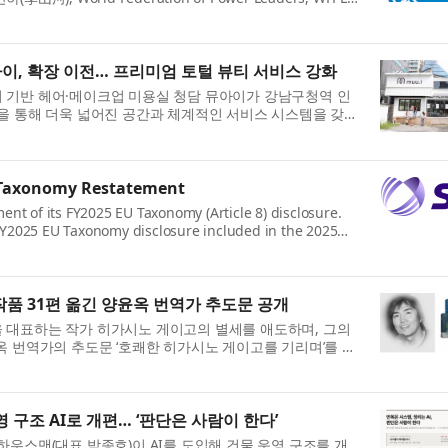
장 이치수)는 세계청년리더총연맹 부설 대한민국 공헌대...
이, 확장 이전… 프리미엄 토털 뷰티 서비스 강화
 기반 헤어·메이크업 미용실 청담 뮤아이가 강남구청역 인
을 통해 더욱 넓어진 공간과 체계적인 서비스 시스템을 갖추
미엄 토털 뷰티 서비스를 선보인다. 2022년 ...
U Taxonomy Restatement
ent of its FY2025 EU Taxonomy (Article 8) disclosure.
Y2025 EU Taxonomy disclosure included in the 2025
the previously published disclosure. The FY2025 EU
품 31편 옮긴 양윤옥 번역가 추도문 공개
 대표하는 작가 히가시노 게이고의 별세를 애도하며, 그의
옥 번역가의 추도문 ‘호쾌한 히가시노 게이고를 기리며’를 공
긴 작품 중 31편을 우리말로 옮기며 거장의 ...
 구조 AI로 개편… ‘판단은 사람이 한다’
하우스맨(대표 박종호)이 AI를 도입해 건물 운영 구조를 개