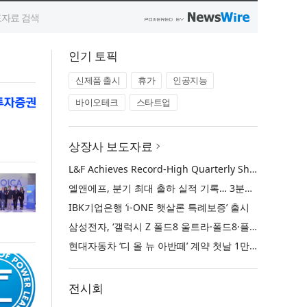
인기 토픽
신제품 출시
휴가
인공지능
바이오테크
스타트업
상장사 보도자료
L&F Achieves Record-High Quarterly Shipments, Begins LFP Supply for North American ESS in Q3 Advancing its Two-Track NCM and LFP Growth Strategy
엘앤에프, 분기 최대 출하 실적 기록… 3분기 북미 ESS향 LFP 공급 착수 NCM+LFP ‘2-Track’ 성장 전략 실현
IBK기업은행 ‘i-ONE 햇살론 특례보증’ 출시
삼성전자, ‘갤럭시 Z 폴드8 울트라·폴드8·플립8’과 ‘갤럭시 워치 울트라2·워치9’ 국내 공식 출시
현대자동차 ‘디 올 뉴 아반떼’ 계약 첫날 1만 대 돌파
전시회