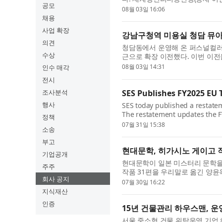
공모
부설 언론기관인 세계언론협회(회
08월 03일 16:06
채용
사업 확장
강남구청역 미용실 청담 뮤아
의견
청담동에서 운영해 온 퍼스널컬러
수상
근으로 확장 이전했다. 이번 이전
고 헤어와 메이크업을 아우르는 프리
08월 03일 14:31
인수 매각
전시
SES Publishes FY2025 E
조사분석
행사
SES today published a restatem
The restatement updates the F
정책
Annual Report and supersedes 
07월 31일 15:38
소송
Taxo...
부고
현대문학, 히가시노 게이고 작
기업공개
현대문학이 일본 미스터리 문학을
주주
작품 31편을 우리말로 옮긴 양윤
회사 공지
개했다. 양윤옥 번역가는 “그가 남
07월 30일 16:22
지식재산
인증
15년 건물관리 하우스맨, 운영
서울 중소형 건물 위탁운영 기업 