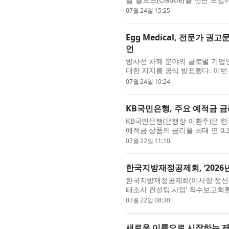
이번 도입 대상은 개발, 기획, 설
07월 24일 15:25
Egg Medical, 전문가 
언
방사선 차폐 분야의 글로벌 기업인 E
대한 지지를 공식 발표했다. 이번
방식이 더 이상 적절한 기준이 아니
07월 24일 10:24
KB국민은행, 주요 예적금 금리
KB국민은행(은행장 이환주)은 
예적금 상품의 금리를 최대 연 0.
22일부터, 정기적금은 24일부터 기본 
07월 22일 11:10
한국지방재정공제회, ‘2026
한국지방재정공제회(이사장 정선용, 
태조사 컨설팅 사업’ 착수보고회
향과 기관별 역할을 공유했다고 밝
07월 22일 08:30
새로운 이름으로 시작하는 