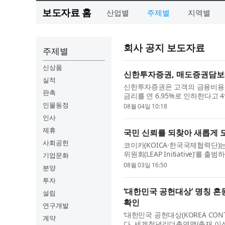
보도자료 홈
산업별
주제별
지역별
회사 공지 보도자료
주제별
신상품
신한투자증권, 매도증권담보대
실적
신한투자증권은 고객의 금융비용 
판촉
금리를 연 6.95%로 인하한다고 
계로 운영되던 매도증권담보대출 금리
인물동정
08월 04일 10:18
인사
제휴
국민 신뢰를 되찾아 새롭게 
사회공헌
코이카(KOICA·한국국제협력단)는
위원회(LEAP Initiative)’
기업문화
관장 공석의 비상경영체제에서 흔들
08월 03일 16:50
분양
투자
‘대한민국 공헌대상’ 명칭 혼
설립
확인
연구개발
‘대한민국 공헌대상(KOREA CONT
계약
다. 세계청년리더총연맹(총재 이산하(李山河)