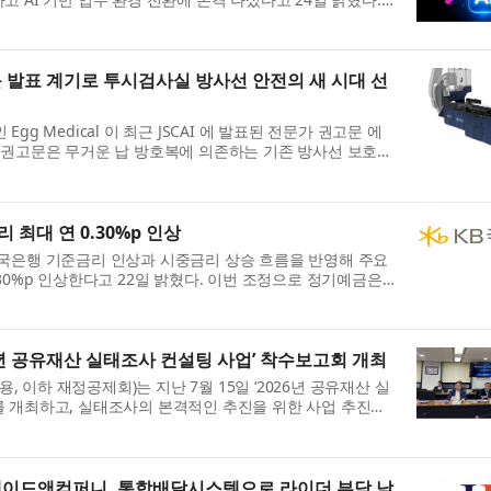
계 직군 전원이다. 더존비즈온의 핵심 조직 전...
권고문 발표 계기로 투시검사실 방사선 안전의 새 시대 선
gg Medical 이 최근 JSCAI 에 발표된 전문가 권고문 에
 권고문은 무거운 납 방호복에 의존하는 기존 방사선 보호
라고 선언하고, 의료진 보호를 위한 신속한 ...
 최대 연 0.30%p 인상
한국은행 기준금리 인상과 시중금리 상승 흐름을 반영해 주요
30%p 인상한다고 22일 밝혔다. 이번 조정으로 정기예금은
금리가 연 0.20%p ~ 연 0.30%p 오른다. 이에...
년 공유재산 실태조사 컨설팅 사업’ 착수보고회 개최
이하 재정공제회)는 지난 7월 15일 ‘2026년 공유재산 실
를 개최하고, 실태조사의 본격적인 추진을 위한 사업 추진방
혔다. 이번 착수보고회에는 재정공제회 정선용...
제이드앤컴퍼니, 통합배달시스템으로 라이더 부담 낮