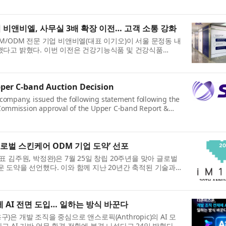
nounced that the Company will release its financial
비앤비엘, 사무실 3배 확장 이전… 고객 소통 강화
M/ODM 전문 기업 비앤비엘(대표 이기오)이 서울 문정동 내
했다고 밝혔다. 이번 이전은 건강기능식품 및 건강식품
규모 확대에 따른 것이다. 비앤비엘은 상품 기획부터 R&D...
per C-band Auction Decision
 company, issued the following statement following the
Commission approval of the Upper C-band Report &
z of the Upper C-band available in the contiguous
글로벌 스킨케어 ODM 기업 도약’ 선포
 김주원, 박정완)은 7월 25일 창립 20주년을 맞아 글로벌
 도약을 선언했다. 이와 함께 지난 20년간 축적된 기술과
연결하며 글로벌 스킨케어 ODM의 새로운 미래를 설...
 AI 전면 도입… 일하는 방식 바꾼다
은 개발 조직을 중심으로 앤스로픽(Anthropic)의 AI 모
도입하고 AI 기반 업무 환경 전환에 본격 나섰다고 24일 밝혔다.