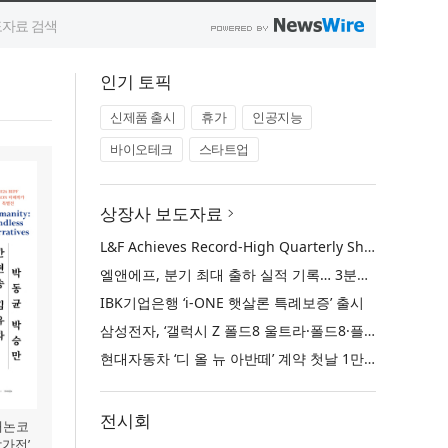
인기 토픽
신제품 출시
휴가
인공지능
바이오테크
스타트업
상장사 보도자료
L&F Achieves Record-High Quarterly Shipments, Begins LFP Supply for North American ESS in Q3 Advancing its Two-Track NCM and LFP Growth Strategy
엘앤에프, 분기 최대 출하 실적 기록… 3분기 북미 ESS향 LFP 공급 착수 NCM+LFP ‘2-Track’ 성장 전략 실현
IBK기업은행 ‘i-ONE 햇살론 특례보증’ 출시
삼성전자, ‘갤럭시 Z 폴드8 울트라·폴드8·플립8’과 ‘갤럭시 워치 울트라2·워치9’ 국내 공식 출시
현대자동차 ‘디 올 뉴 아반떼’ 계약 첫날 1만 대 돌파
전시회
 캐논코
작가전’