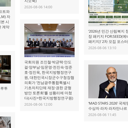
지오북)
2026-08-06 14:00
프트와
M) 자
일본 시
판 계약
‘2026년 민간 산림복지 
장 패키지 FOR:SEED(
패키지)’ 2차 모집 포스
2026-08-06 13:10
국회의원 조인철·박균택·안도
걸·양부남·임문영·전진숙·정준
호·정진욱, 한국지방행정연구
원, 대한민국시장군수구청장협
의회가 ‘전남광주통합특별시
기초자치단체 재정·권한 균형
블루투
방안 토론회’를 성황리에 마쳤
다(사진=한국지방행정연구원)
‘MAD STARS 2026’ 
2026-08-06 12:00
수상자 라자 라자만나르
2026-08-06 11:45