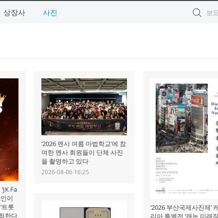
상장사
사진
‘2026 멘사 여름 마법학교’에 참
여한 멘사 회원들이 단체 사진
을 촬영하고 있다
2026-08-06 16:25
JK Fa
2인이
‘트롯
‘2026 부산국제사진제’
개최한다
리아 특별전 ‘캐논 미래