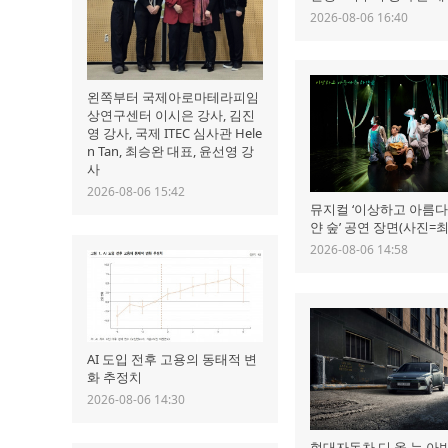
2026-08-06 16:40
왼쪽부터 국제아로마테라피임
상연구센터 이시은 강사, 김진
영 강사, 국제 ITEC 심사관 Hele
n Tan, 최승완 대표, 윤선영 강
사
2026-08-06 15:42
뮤지컬 ‘이상하고 아름다
얀 숲’ 공연 장면(사진=
2026-08-06 14:58
AI 도입 전후 고용의 동태적 변
화 추정치
2026-08-06 14:30
현대자동차 디 올 뉴 아