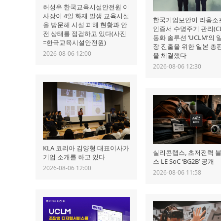
허성우 한국교육시설안전원 이
사장이 4일 화재 발생 교육시설
한국기업보안이 라움소
을 방문해 시설 피해 현황과 안
인증서 수명주기 관리(CL
전 상태를 점검하고 있다(사진
동화 솔루션 ‘UCLM’의 
=한국교육시설안전원)
장 진출을 위한 일본 총
2026-08-06 12:00
을 체결했다
2026-08-06 12:30
KLA 코리아 김양형 대표이사가
실리콘랩스, 초저전력 
기업 소개를 하고 있다
스 LE SoC ‘BG2B’ 공개
2026-08-06 12:00
2026-08-06 11:58