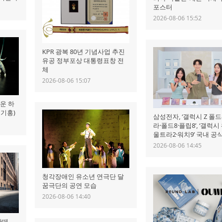
포스터
2026-08-06 15:52
KPR 광복 80년 기념사업 추진
유공 정부포상 대통령표창 전
체
2026-08-06 15:07
운 하
최기홍)
삼성전자, ‘갤럭시 Z 폴드
라·폴드8·플립8’, ‘갤럭시
울트라2·워치9’ 국내 공
2026-08-06 14:45
청각장애인 유소년 연극단 달
꿈극단의 공연 모습
2026-08-06 14:40
반떼