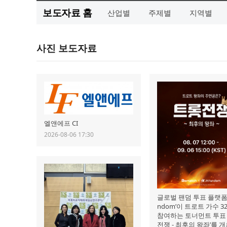
보도자료 홈
산업별
주제별
지역별
사진 보도자료
엘앤에프 CI
2026-08-06 17:30
글로벌 팬덤 투표 플랫폼 ‘
ndom’이 트로트 가수 3
참여하는 토너먼트 투표 
전쟁 - 최후의 왕좌’를 