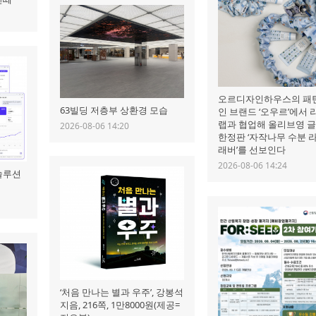
오르디자인하우스의 패
63빌딩 저층부 상환경 모습
인 브랜드 ‘오우르’에서
랩과 협업해 올리브영 
2026-08-06 14:20
한정판 ‘자작나무 수분 
래버’를 선보인다
2026-08-06 14:24
 솔루션
‘처음 만나는 별과 우주’, 강봉석
지음, 216쪽, 1만8000원(제공=