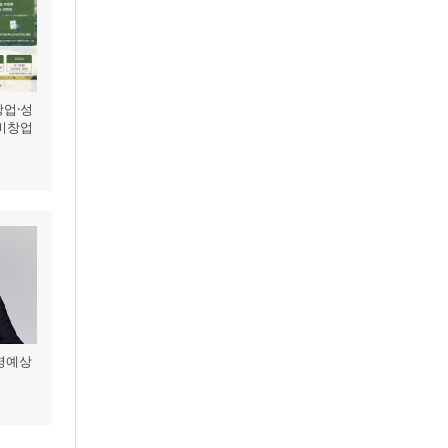
창업·성
예비창업
터
국제명예상